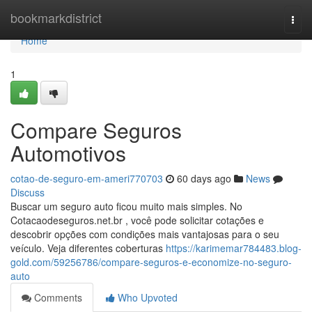
Home
bookmarkdistrict
Togg
navi
Home
1
Compare Seguros
Automotivos
cotao-de-seguro-em-ameri770703
60 days ago
News
Discuss
Buscar um seguro auto ficou muito mais simples. No
Cotacaodeseguros.net.br , você pode solicitar cotações e
descobrir opções com condições mais vantajosas para o seu
veículo. Veja diferentes coberturas
https://karimemar784483.blog-
gold.com/59256786/compare-seguros-e-economize-no-seguro-
auto
Comments
Who Upvoted