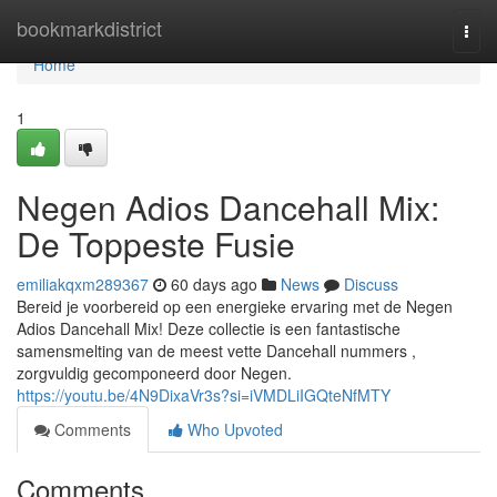
Home
bookmarkdistrict
Togg
navi
Home
1
Negen Adios Dancehall Mix:
De Toppeste Fusie
emiliakqxm289367
60 days ago
News
Discuss
Bereid je voorbereid op een energieke ervaring met de Negen
Adios Dancehall Mix! Deze collectie is een fantastische
samensmelting van de meest vette Dancehall nummers ,
zorgvuldig gecomponeerd door Negen.
https://youtu.be/4N9DixaVr3s?si=iVMDLiIGQteNfMTY
Comments
Who Upvoted
Comments