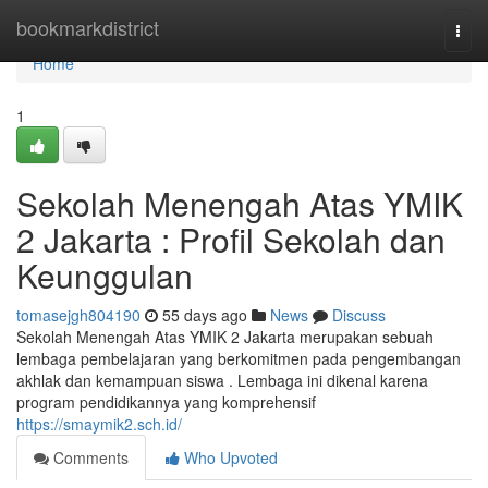
Home
bookmarkdistrict
Togg
navi
Home
1
Sekolah Menengah Atas YMIK
2 Jakarta : Profil Sekolah dan
Keunggulan
tomasejgh804190
55 days ago
News
Discuss
Sekolah Menengah Atas YMIK 2 Jakarta merupakan sebuah
lembaga pembelajaran yang berkomitmen pada pengembangan
akhlak dan kemampuan siswa . Lembaga ini dikenal karena
program pendidikannya yang komprehensif
https://smaymik2.sch.id/
Comments
Who Upvoted