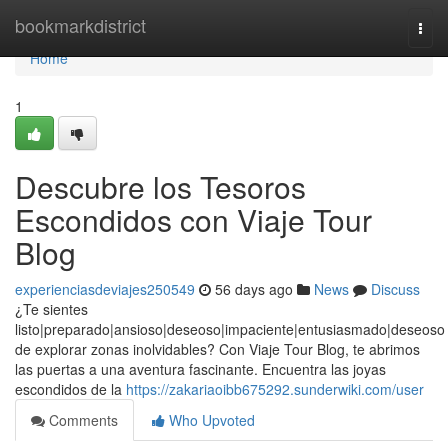
Home
bookmarkdistrict
Togg
navi
Home
1
Descubre los Tesoros
Escondidos con Viaje Tour
Blog
experienciasdeviajes250549
56 days ago
News
Discuss
¿Te sientes
listo|preparado|ansioso|deseoso|impaciente|entusiasmado|deseoso
de explorar zonas inolvidables? Con Viaje Tour Blog, te abrimos
las puertas a una aventura fascinante. Encuentra las joyas
escondidos de la
https://zakariaoibb675292.sunderwiki.com/user
Comments
Who Upvoted