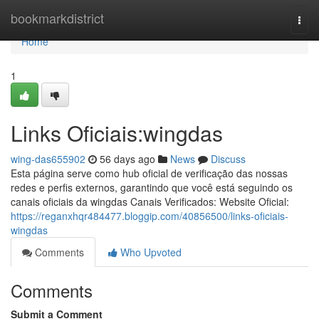
Home
bookmarkdistrict
Togg
navi
Home
1
Links Oficiais:wingdas
wing-das655902
56 days ago
News
Discuss
Esta página serve como hub oficial de verificação das nossas
redes e perfis externos, garantindo que você está seguindo os
canais oficiais da wingdas Canais Verificados: Website Oficial:
https://reganxhqr484477.bloggip.com/40856500/links-oficiais-
wingdas
Comments
Who Upvoted
Comments
Submit a Comment