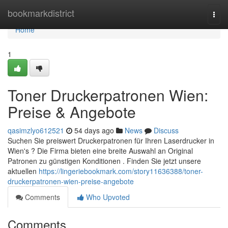
Home
bookmarkdistrict
Togg
navi
Home
1
Toner Druckerpatronen Wien:
Preise & Angebote
qasimzlyo612521
54 days ago
News
Discuss
Suchen Sie preiswert Druckerpatronen für Ihren Laserdrucker in
Wien's ? Die Firma bieten eine breite Auswahl an Original
Patronen zu günstigen Konditionen . Finden Sie jetzt unsere
aktuellen
https://lingeriebookmark.com/story11636388/toner-
druckerpatronen-wien-preise-angebote
Comments
Who Upvoted
Comments