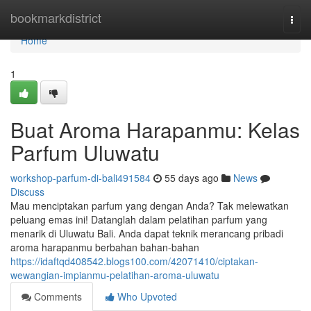
Home
bookmarkdistrict
Togg
navi
Home
1
Buat Aroma Harapanmu: Kelas
Parfum Uluwatu
workshop-parfum-di-bali491584
55 days ago
News
Discuss
Mau menciptakan parfum yang dengan Anda? Tak melewatkan
peluang emas ini! Datanglah dalam pelatihan parfum yang
menarik di Uluwatu Bali. Anda dapat teknik merancang pribadi
aroma harapanmu berbahan bahan-bahan
https://idaftqd408542.blogs100.com/42071410/ciptakan-
wewangian-impianmu-pelatihan-aroma-uluwatu
Comments
Who Upvoted