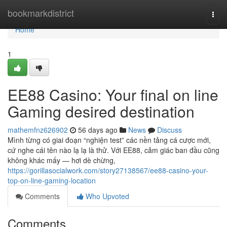
Home
bookmarkdistrict
Togg
navi
Home
1
EE88 Casino: Your final on line
Gaming desired destination
mathemfnz626902
56 days ago
News
Discuss
Mình từng có giai đoạn “nghiện test” các nền tảng cá cược mới,
cứ nghe cái tên nào lạ lạ là thử. Với EE88, cảm giác ban đầu cũng
không khác mấy — hơi dè chừng,
https://gorillasocialwork.com/story27138567/ee88-casino-your-
top-on-line-gaming-location
Comments
Who Upvoted
Comments