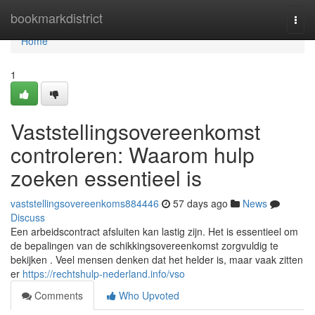
Home
bookmarkdistrict
Togg
navi
Home
1
Vaststellingsovereenkomst
controleren: Waarom hulp
zoeken essentieel is
vaststellingsovereenkoms884446
57 days ago
News
Discuss
Een arbeidscontract afsluiten kan lastig zijn. Het is essentieel om
de bepalingen van de schikkingsovereenkomst zorgvuldig te
bekijken . Veel mensen denken dat het helder is, maar vaak zitten
er
https://rechtshulp-nederland.info/vso
Comments
Who Upvoted