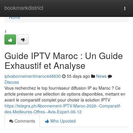
Home
bookmarkdistrict
Togg
navi
Home
1
Guide IPTV Maroc : Un Guide
Exhaustif et Analyse
iptvabonnementmaroc448630
55 days ago
News
Discuss
Vous recherchez le top fournisseur diffusion IP au Maroc ? Ce
article présente une sélection de options disponibles, mettant en
avant le comparatif complet pour choisir la solution IPTV
https://telegra.ph/Abonnement-IPTV-Maroc-2026--Comparatif-
des-Meilleures-Offres--Avis-Expert-06-12
Comments
Who Upvoted