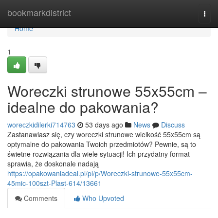
Home
bookmarkdistrict
Togg
navi
Home
1
Woreczki strunowe 55x55cm –
idealne do pakowania?
woreczkidilerki714763
53 days ago
News
Discuss
Zastanawiasz się, czy woreczki strunowe wielkość 55x55cm są
optymalne do pakowania Twoich przedmiotów? Pewnie, są to
świetne rozwiązania dla wiele sytuacji! Ich przydatny format
sprawia, że doskonale nadają
https://opakowaniadeal.pl/pl/p/Woreczki-strunowe-55x55cm-
45mic-100szt-Plast-614/13661
Comments
Who Upvoted