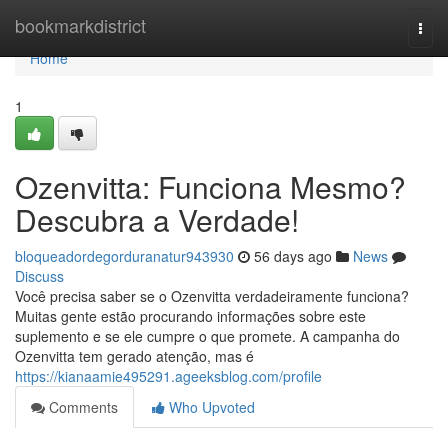
Home
bookmarkdistrict
Togg
navi
Home
1
Ozenvitta: Funciona Mesmo?
Descubra a Verdade!
bloqueadordegorduranatur943930
56 days ago
News
Discuss
Você precisa saber se o Ozenvitta verdadeiramente funciona?
Muitas gente estão procurando informações sobre este
suplemento e se ele cumpre o que promete. A campanha do
Ozenvitta tem gerado atenção, mas é
https://kianaamie495291.ageeksblog.com/profile
Comments
Who Upvoted