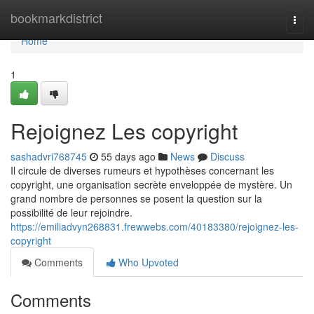
Home
bookmarkdistrict
Togg
navi
Home
1
Rejoignez Les copyright
sashadvri768745
55 days ago
News
Discuss
Il circule de diverses rumeurs et hypothèses concernant les
copyright, une organisation secrète enveloppée de mystère. Un
grand nombre de personnes se posent la question sur la
possibilité de leur rejoindre.
https://emiliadvyn268831.frewwebs.com/40183380/rejoignez-les-
copyright
Comments
Who Upvoted
Comments