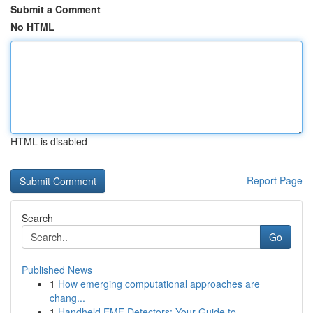
Submit a Comment
No HTML
HTML is disabled
Report Page
Search
Go
Published News
1
How emerging computational approaches are
chang...
1
Handheld EMF Detectors: Your Guide to