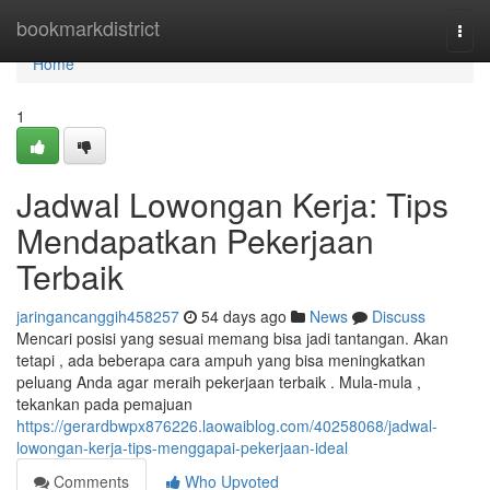
Home
bookmarkdistrict
Togg
navi
Home
1
Jadwal Lowongan Kerja: Tips
Mendapatkan Pekerjaan
Terbaik
jaringancanggih458257
54 days ago
News
Discuss
Mencari posisi yang sesuai memang bisa jadi tantangan. Akan
tetapi , ada beberapa cara ampuh yang bisa meningkatkan
peluang Anda agar meraih pekerjaan terbaik . Mula-mula ,
tekankan pada pemajuan
https://gerardbwpx876226.laowaiblog.com/40258068/jadwal-
lowongan-kerja-tips-menggapai-pekerjaan-ideal
Comments
Who Upvoted