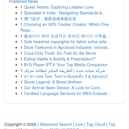
Published News
1
Queer Hearts: Exploring Lesbian Love
1
Specialist in India : Navigating Standards &...
1
澳门金沙：最新游戏体验全览
1
Choosing an GPS Tracker Creator: Which One
Requ...
1
홈페이지 제작 성공적인 온라인 페이지 구축을 ...
1
Sofa headrest copyrights for fabric sofas sofa ...
1
Deze Toekomst in Agrofood Industrie: Innovat...
1
Coca-Cola Truck: Ein Fest für die Sinne
1
Eating Habits & Activity & Prescription?”
1
B1G Player IPTV: Your Top Media Companion
1
شركة صيانة بجدة | الطريقة المثلى لنظافة منزلك
1
ลา คา บอล ไหล: วิเคราะห์บอลเต็ง 3 คู่ สุดแม่น!{
1
Street Legend: A Street Anthem
1
Our Animal Swan Device: A Look for Cont...
1
Certified Language Services for WES Evaluati...
Copyright © 2026 |
Advanced Search
|
Live
|
Tag Cloud
|
Top