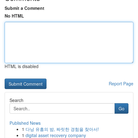
Submit a Comment
No HTML
HTML is disabled
Report Page
Search
Go
Published News
1
다낭 유흥의 밤, 짜릿한 경험을 찾아서!
1
digital asset recovery company