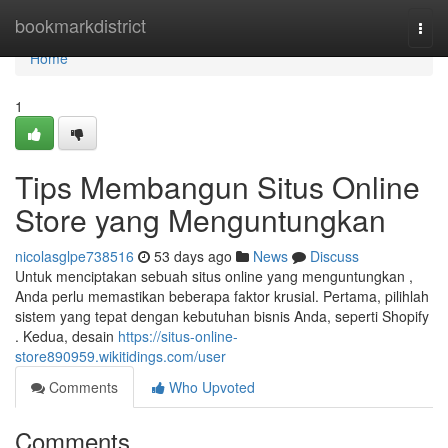
Home
bookmarkdistrict
Togg
navi
Home
1
Tips Membangun Situs Online
Store yang Menguntungkan
nicolasglpe738516
53 days ago
News
Discuss
Untuk menciptakan sebuah situs online yang menguntungkan ,
Anda perlu memastikan beberapa faktor krusial. Pertama, pilihlah
sistem yang tepat dengan kebutuhan bisnis Anda, seperti Shopify
. Kedua, desain
https://situs-online-
store890959.wikitidings.com/user
Comments
Who Upvoted
Comments