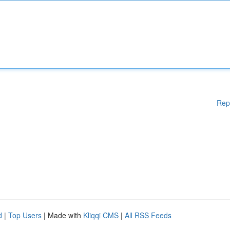
Rep
d
|
Top Users
| Made with
Kliqqi CMS
|
All RSS Feeds