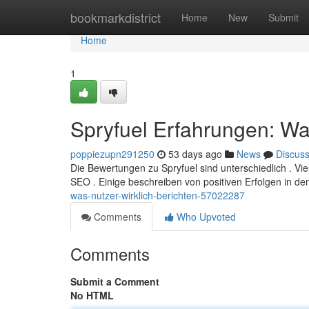
Home
bookmarkdistrict
Home
New
Submit
Home
1
Spryfuel Erfahrungen: Was
poppiezupn291250
53 days ago
News
Discus
Die Bewertungen zu Spryfuel sind unterschiedlich . Vie
SEO . Einige beschreiben von positiven Erfolgen in 
was-nutzer-wirklich-berichten-57022287
Comments
Who Upvoted
Comments
Submit a Comment
No HTML