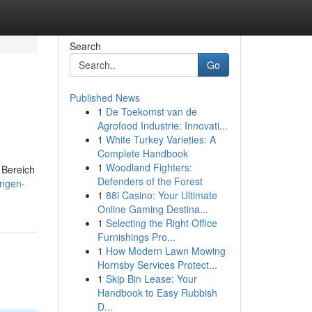
Search
Go
Published News
1
De Toekomst van de
Agrofood Industrie: Innovati...
1
White Turkey Varieties: A
Complete Handbook
1
Woodland Fighters:
 Bereich
Defenders of the Forest
ungen-
1
88i Casino: Your Ultimate
Online Gaming Destina...
1
Selecting the Right Office
Furnishings Pro...
1
How Modern Lawn Mowing
Hornsby Services Protect...
1
Skip Bin Lease: Your
Handbook to Easy Rubbish
D...