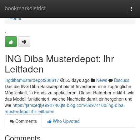
Home
bookmarkdistrict
Togg
navi
Home
1
ING Diba Musterdepot: Ihr
Leitfaden
ingdibamusterdepot208617
55 days ago
News
Discuss
Das die ING Diba Basisdepot bietet Investoren eine zugängliche
Möglichkeit, in Fonds zu spekulieren. Dieser Ratgeber erklärt, wie
das Modell funktioniert, welche Nachteile damit einhergehen und
wie
https://janiceqfje992740.jts-blog.com/39974100/ing-diba-
musterdepot-ihr-leitfaden
Comments
Who Upvoted
Comments