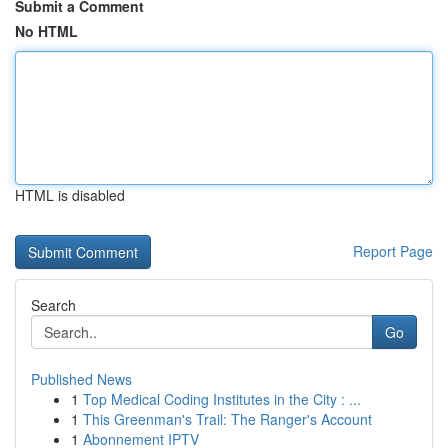
Submit a Comment
No HTML
HTML is disabled
Report Page
Search
Go
Published News
1
Top Medical Coding Institutes in the City : ...
1
This Greenman's Trail: The Ranger's Account
1
Abonnement IPTV