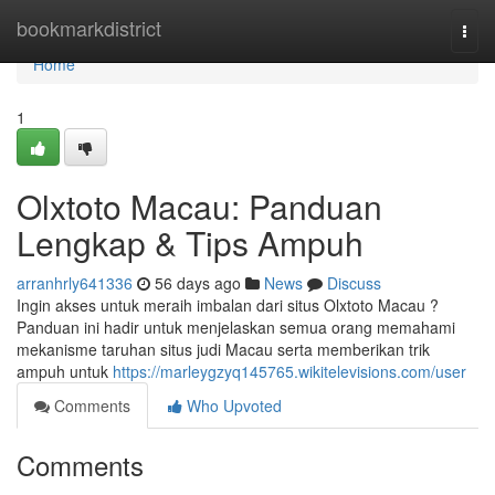
Home
bookmarkdistrict
Togg
navi
Home
1
Olxtoto Macau: Panduan
Lengkap & Tips Ampuh
arranhrly641336
56 days ago
News
Discuss
Ingin akses untuk meraih imbalan dari situs Olxtoto Macau ?
Panduan ini hadir untuk menjelaskan semua orang memahami
mekanisme taruhan situs judi Macau serta memberikan trik
ampuh untuk
https://marleygzyq145765.wikitelevisions.com/user
Comments
Who Upvoted
Comments