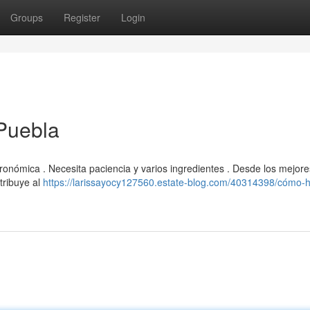
Groups
Register
Login
Puebla
onómica . Necesita paciencia y varios ingredientes . Desde los mejore
ntribuye al
https://larissayocy127560.estate-blog.com/40314398/cómo-h