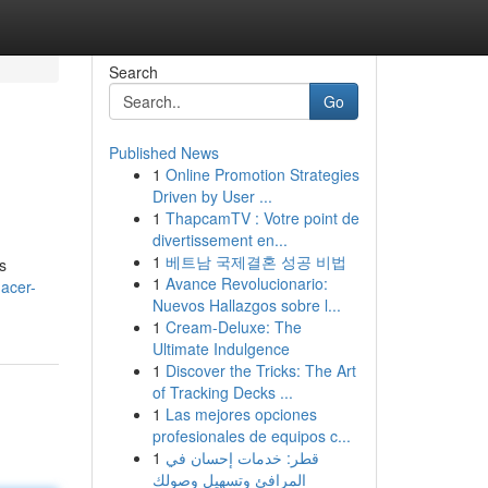
Search
Go
Published News
1
Online Promotion Strategies
Driven by User ...
1
ThapcamTV : Votre point de
divertissement en...
1
베트남 국제결혼 성공 비법
s
1
Avance Revolucionario:
acer-
Nuevos Hallazgos sobre l...
1
Cream-Deluxe: The
Ultimate Indulgence
1
Discover the Tricks: The Art
of Tracking Decks ...
1
Las mejores opciones
profesionales de equipos c...
1
قطر: خدمات إحسان في
المرافئ وتسهيل وصولك