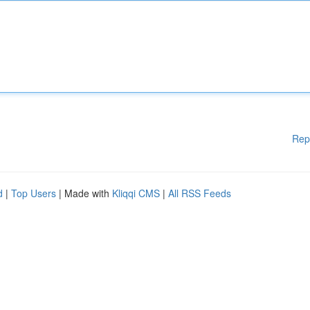
Rep
d
|
Top Users
| Made with
Kliqqi CMS
|
All RSS Feeds