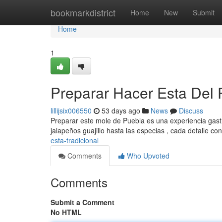
Home
bookmarkdistrict
Home
New
Submit
Home
1
Preparar Hacer Esta Del 
lillijsix006550
53 days ago
News
Discuss
Preparar este mole de Puebla es una experiencia gastr
jalapeños guajillo hasta las especias , cada detalle co
esta-tradicional
Comments
Who Upvoted
Comments
Submit a Comment
No HTML