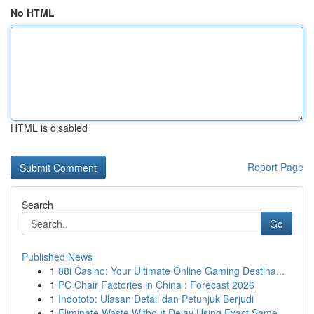
No HTML
HTML is disabled
Report Page
Search
Go
Published News
1
88i Casino: Your Ultimate Online Gaming Destina...
1
PC Chair Factories in China : Forecast 2026
1
Indototo: Ulasan Detail dan Petunjuk Berjudi
1
Eliminate Waste Without Delay Using Exact Same ...