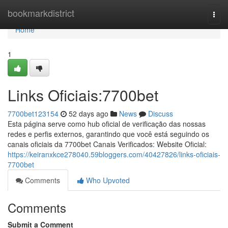
Home
bookmarkdistrict
Togg
navi
Home
1
Links Oficiais:7700bet
7700bet123154
52 days ago
News
Discuss
Esta página serve como hub oficial de verificação das nossas
redes e perfis externos, garantindo que você está seguindo os
canais oficiais da 7700bet Canais Verificados: Website Oficial:
https://keiranxkce278040.59bloggers.com/40427826/links-oficiais-
7700bet
Comments
Who Upvoted
Comments
Submit a Comment