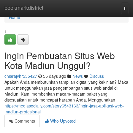
Home
bookmarkdistrict
Togg
navi
Home
1
Ingin Pembuatan Situs Web
Kota Madiun Unggul?
chiarajvhr555427
55 days ago
News
Discuss
Apakah Anda membutuhkan tampilan digital yang kekinian? Maka
untuk menggunakan jasa pengembangan situs web andal di
Madiun! Kami memberikan macam-macam paket yang
disesuaikan untuk mencapai harapan Anda. Menggunakan
https://mediasocially.com/story6543163/ingin-jasa-aplikasi-web-
madiun-profesional
Comments
Who Upvoted