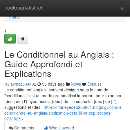
Home
bookmarkdistrict
Togg
navi
Home
1
Le Conditionnel au Anglais :
Guide Approfondi et
Explications
laylavmcz504462
55 days ago
News
Discuss
Le conditionnel anglais, souvent désigné sous le nom de
"conditional," est un mode grammatical important pour exprimer
{des | de | l') hypothèses, {des | de | l') souhaits, {des | de | l')
suggestions et {des |
https://marleyedeb265601.blogdigy.com/le-
conditionnel-au-anglais-explication-détaillé-et-explications-
67335256
Comments
Who Upvoted