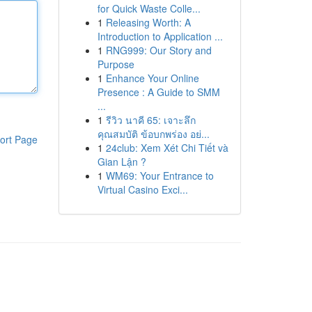
for Quick Waste Colle...
1
Releasing Worth: A
Introduction to Application ...
1
RNG999: Our Story and
Purpose
1
Enhance Your Online
Presence : A Guide to SMM
...
1
รีวิว นาคี 65: เจาะลึก
คุณสมบัติ ข้อบกพร่อง อย่...
ort Page
1
24club: Xem Xét Chi Tiết và
Gian Lận ?
1
WM69: Your Entrance to
Virtual Casino Exci...