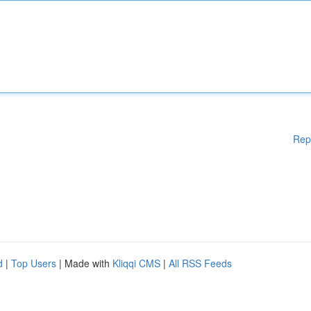
Rep
d
|
Top Users
| Made with
Kliqqi CMS
|
All RSS Feeds