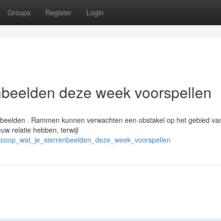
Groups
Register
Login
nbeelden deze week voorspellen
enbeelden . Rammen kunnen verwachten een obstakel op het gebied va
euw relatie hebben, terwijl
scoop_wat_je_sterrenbeelden_deze_week_voorspellen