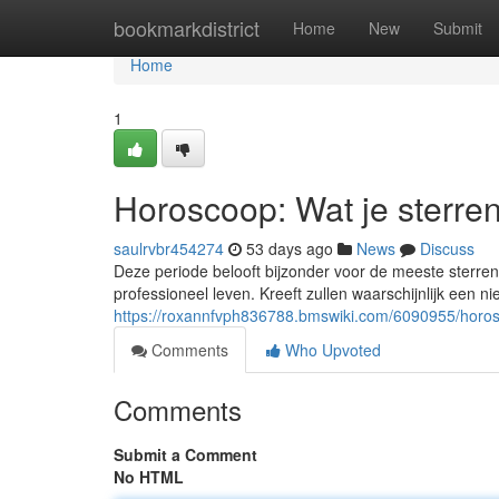
Home
bookmarkdistrict
Home
New
Submit
Home
1
Horoscoop: Wat je sterre
saulrvbr454274
53 days ago
News
Discuss
Deze periode belooft bijzonder voor de meeste sterr
professioneel leven. Kreeft zullen waarschijnlijk een ni
https://roxannfvph836788.bmswiki.com/6090955/horo
Comments
Who Upvoted
Comments
Submit a Comment
No HTML