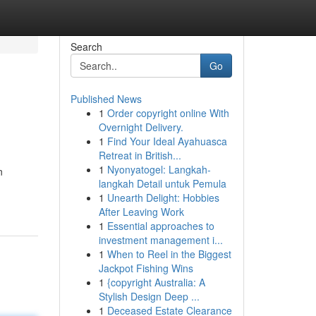
Search
Go
Published News
1
Order copyright online With
Overnight Delivery.
1
Find Your Ideal Ayahuasca
Retreat in British...
1
Nyonyatogel: Langkah-
n
langkah Detail untuk Pemula
1
Unearth Delight: Hobbies
After Leaving Work
1
Essential approaches to
investment management i...
1
When to Reel in the Biggest
Jackpot Fishing Wins
1
{copyright Australia: A
Stylish Design Deep ...
1
Deceased Estate Clearance