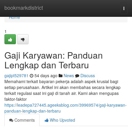
Home
bookmarkdistrict
Togg
navi
Home
1
Gaji Karyawan: Panduan
Lengkap dan Terbaru
gajipt529781
54 days ago
News
Discuss
Memahami terkait bayaran pekerja adalah aspek krusial bagi
setiap perusahaan. Artikel ini akan membahas secara lengkap
terkait regulasi saat ini gaji di tanah air. Kami akan mengupas
faktor-faktor
https://leadepa727445.ageeksblog.com/39969574/gaji-karyawan-
panduan-lengkap-dan-terbaru
Comments
Who Upvoted