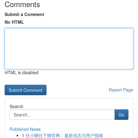
Comments
Submit a Comment
No HTML
HTML is disabled
Report Page
Search
Go
Published News
1
任小聊任下聊官网：最新动态与用户指南