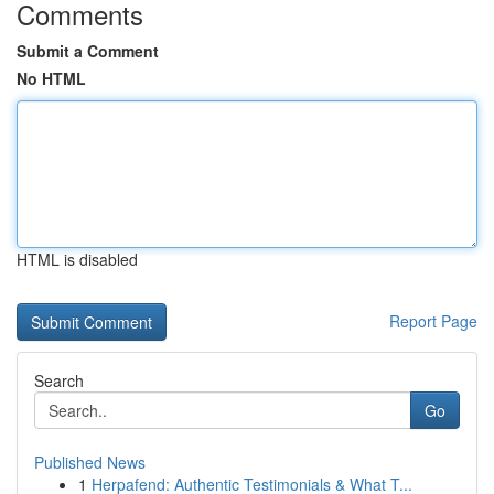
Comments
Submit a Comment
No HTML
HTML is disabled
Report Page
Search
Go
Published News
1
Herpafend: Authentic Testimonials & What T...