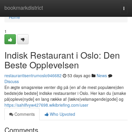
Home
bookmarkdistrict
Togg
navi
Home
1
Indisk Restaurant i Oslo: Den
Beste Opplevelsen
restaurantisentrumoslo946682
53 days ago
News
Discuss
En ægte smagsreise venter dig på {en af de mest populære|den
bedste|de bedste] indiske restauranter i Oslo. Her kan du {smake
på|opleve|nyde] en lang række af {lækre|velsmagende|gode] og
https://sahilfvyw427698.wikibriefing.com/user
Comments
Who Upvoted
Comments