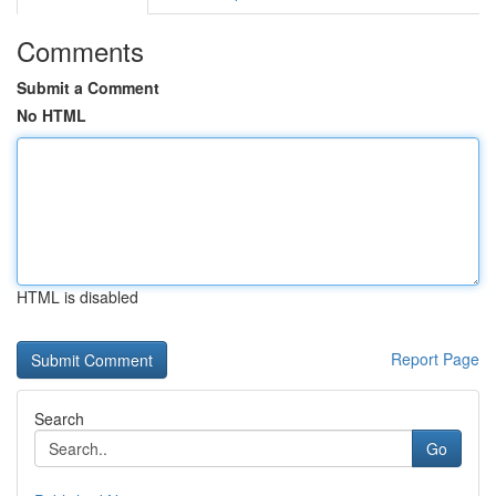
Comments
Submit a Comment
No HTML
HTML is disabled
Report Page
Search
Go