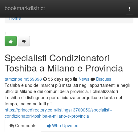
Home
bookmarkdistrict
Togg
navi
Home
1
Specialisti Condizionatori
Toshiba a Milano e Provincia
tamzinpelm559696
55 days ago
News
Discuss
Toshiba è uno dei marchi più installati negli appartamenti e negli
uffici di Milano e dei comuni della provincia. I climatizzatori
Toshiba si distinguono per efficienza energetica e durata nel
tempo, ma come tutti gli
https://princedirectory.com/listings13700656/specialisti-
condizionatori-toshiba-a-milano-e-provincia
Comments
Who Upvoted