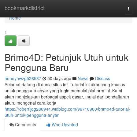
Home
bookmarkdistrict
Togg
navi
Home
1
Brimo4D: Petunjuk Utuh untuk
Pengguna Baru
honeyhwzg526537
50 days ago
News
Discuss
Selamat datang di dunia situs ini! Tutorial ini dirancang khusus
untuk pengguna anyar yang ingin memulai platform ini. Kami
akan menjelaskan berbagai aspek dasar, mulai dari pendaftaran
akun, mengenal cara kerja
https://robertljqg286944.widblog.com/96710900/brimo4d-tutorial-
utuh-untuk-pengguna-anyar
Comments
Who Upvoted