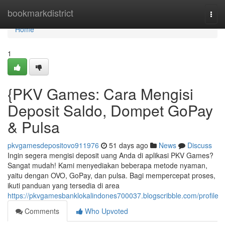
Home
bookmarkdistrict
Togg
navi
Home
1
{PKV Games: Cara Mengisi
Deposit Saldo, Dompet GoPay
& Pulsa
pkvgamesdepositovo911976
51 days ago
News
Discuss
Ingin segera mengisi deposit uang Anda di aplikasi PKV Games?
Sangat mudah! Kami menyediakan beberapa metode nyaman,
yaitu dengan OVO, GoPay, dan pulsa. Bagi mempercepat proses,
ikuti panduan yang tersedia di area
https://pkvgamesbanklokalindones700037.blogscribble.com/profile
Comments
Who Upvoted