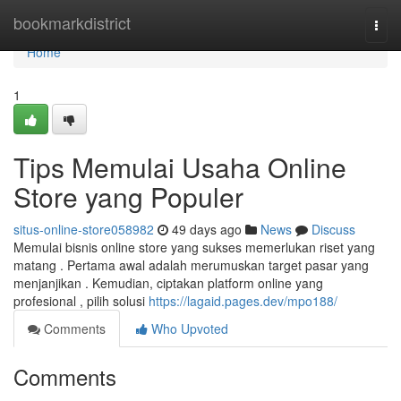
Home
bookmarkdistrict
Togg
navi
Home
1
Tips Memulai Usaha Online
Store yang Populer
situs-online-store058982
49 days ago
News
Discuss
Memulai bisnis online store yang sukses memerlukan riset yang
matang . Pertama awal adalah merumuskan target pasar yang
menjanjikan . Kemudian, ciptakan platform online yang
profesional , pilih solusi
https://lagaid.pages.dev/mpo188/
Comments
Who Upvoted
Comments