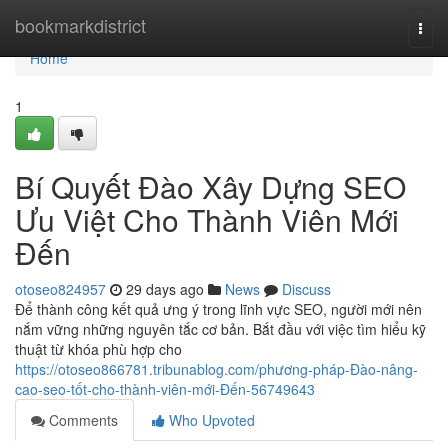
Home
bookmarkdistrict
Togg
navi
Home
1
Bí Quyết Đào Xây Dựng SEO
Ưu Việt Cho Thành Viên Mới
Đến
otoseo824957
29 days ago
News
Discuss
Để thành công kết quả ưng ý trong lĩnh vực SEO, người mới nên
nắm vững những nguyên tắc cơ bản. Bắt đầu với việc tìm hiểu kỹ
thuật từ khóa phù hợp cho
https://otoseo866781.tribunablog.com/phương-pháp-Đào-nâng-
cao-seo-tốt-cho-thành-viên-mới-Đến-56749643
Comments
Who Upvoted