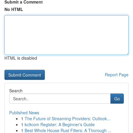
Submit a Comment
No HTML
HTML is disabled
Report Page
Search
Go
Published News
1
The Future of Streaming Providers: Outlook...
1
kc9com Register: A Beginner's Guide
1
Best Whole House Rust Filters: A Thorough ...