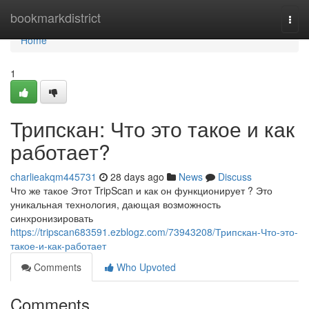
Home
bookmarkdistrict
Togg
navi
Home
1
Трипскан: Что это такое и как
работает?
charlieakqm445731
28 days ago
News
Discuss
Что же такое Этот TripScan и как он функционирует ? Это
уникальная технология, дающая возможность
синхронизировать
https://tripscan683591.ezblogz.com/73943208/Трипскан-Что-это-
такое-и-как-работает
Comments
Who Upvoted
Comments