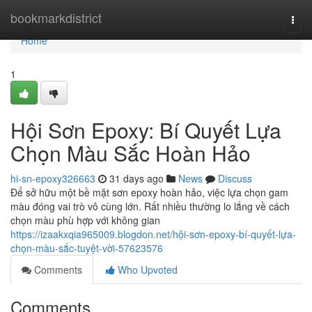
Home
bookmarkdistrict
Togg
navi
Home
1
Hội Sơn Epoxy: Bí Quyết Lựa
Chọn Màu Sắc Hoàn Hảo
hi-sn-epoxy326663
31 days ago
News
Discuss
Để sở hữu một bề mặt sơn epoxy hoàn hảo, việc lựa chọn gam
màu đóng vai trò vô cùng lớn. Rất nhiều thường lo lắng về cách
chọn màu phù hợp với không gian
https://izaakxqia965009.blogdon.net/hội-sơn-epoxy-bí-quyết-lựa-
chọn-màu-sắc-tuyệt-vời-57623576
Comments
Who Upvoted
Comments