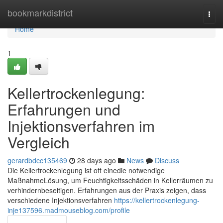
Home
bookmarkdistrict
Togg
navi
Home
1
Kellertrockenlegung:
Erfahrungen und
Injektionsverfahren im
Vergleich
gerardbdcc135469
28 days ago
News
Discuss
Die Kellertrockenlegung ist oft einedie notwendige
MaßnahmeLösung, um Feuchtigkeitsschäden in Kellerräumen zu
verhindernbeseitigen. Erfahrungen aus der Praxis zeigen, dass
verschiedene Injektionsverfahren
https://kellertrockenlegung-
inje137596.madmouseblog.com/profile