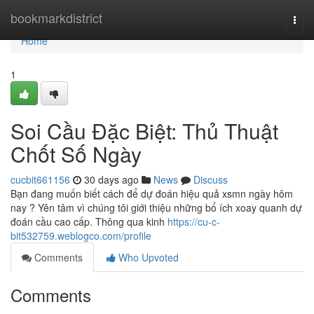
Home
bookmarkdistrict
Togg
navi
Home
1
Soi Cầu Đặc Biệt: Thủ Thuật
Chốt Số Ngày
cucbit661156
30 days ago
News
Discuss
Bạn đang muốn biết cách để dự đoán hiệu quả xsmn ngày hôm
nay ? Yên tâm vì chúng tôi giới thiệu những bổ ích xoay quanh dự
đoán cầu cao cấp. Thông qua kinh
https://cu-c-
bit532759.weblogco.com/profile
Comments
Who Upvoted
Comments