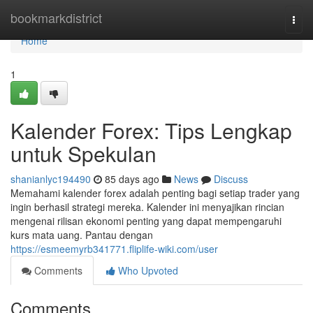
Home
bookmarkdistrict
Togg
navi
Home
1
Kalender Forex: Tips Lengkap
untuk Spekulan
shanianlyc194490
85 days ago
News
Discuss
Memahami kalender forex adalah penting bagi setiap trader yang
ingin berhasil strategi mereka. Kalender ini menyajikan rincian
mengenai rilisan ekonomi penting yang dapat mempengaruhi
kurs mata uang. Pantau dengan
https://esmeemyrb341771.fliplife-wiki.com/user
Comments
Who Upvoted
Comments